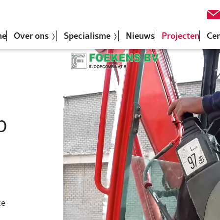
me
Over ons
Specialisme
Nieuws
Projecten
Cer
p
ze