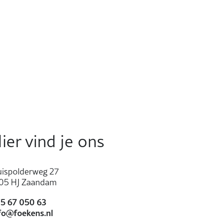
ier vind je ons
uispolderweg 27
05 HJ Zaandam
5 67 050 63
fo@foekens.nl