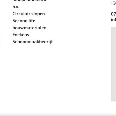
15
b.v.
Circulair slopen
07
in
Second life
bouwmaterialen
Foekens
Schoonmaakbedrijf