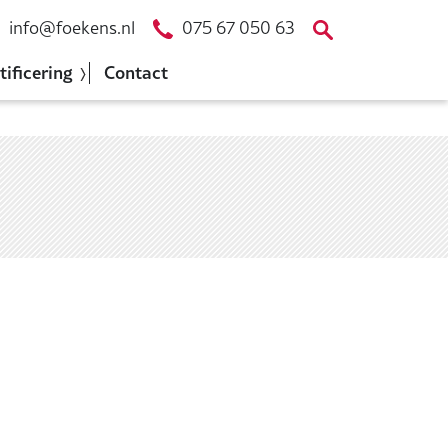
info@foekens.nl
075 67 050 63
tificering
Contact