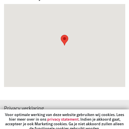
Privacy verklaring
Sitemap
Voor optimale werking van deze website gebruiken wij cookies. Lees
hier meer over in ons
privacy statement
. Indien je akkoord gaat,
accepteer je ook Marketing cookies. Ga je niet akkoord zullen alleen
Volg ons:
de functionele cookies gebruikt worden.