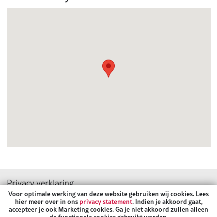
Privacy verklaring
Sitemap
Voor optimale werking van deze website gebruiken wij cookies. Lees
hier meer over in ons
privacy statement
. Indien je akkoord gaat,
accepteer je ook Marketing cookies. Ga je niet akkoord zullen alleen
Volg ons:
de functionele cookies gebruikt worden.